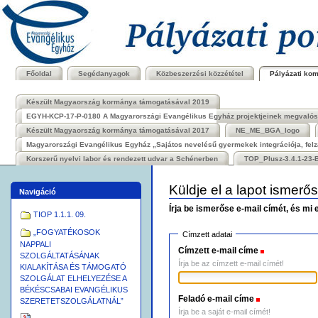
Bekezdések
Tovább
a
tartalomhoz
|
Ugrás
a
navigációhoz
Főoldal
Segédanyagok
Közbeszerzési közzététel
Pályázati ko
Készült Magyaország kormánya támogatásával 2019
EGYH-KCP-17-P-0180 A Magyarországi Evangélikus Egyház projektjeinek megvalósít
Készült Magyaország kormánya támogatásával 2017
NE_ME_BGA_logo
Magyarországi Evangélikus Egyház „Sajátos nevelésű gyermekek integrációja, felzá
Korszerű nyelvi labor és rendezett udvar a Schénerben
TOP_Plusz-3.4.1-23-B
Küldje el a lapot ismerő
Navigáció
Írja be ismerőse e-mail címét, és mi
TIOP 1.1.1. 09.
„FOGYATÉKOSOK
Címzett adatai
NAPPALI
Címzett e-mail címe
(Szükséges)
SZOLGÁLTATÁSÁNAK
Írja be az címzett e-mail címét!
KIALAKÍTÁSA ÉS TÁMOGATÓ
SZOLGÁLAT ELHELYEZÉSE A
BÉKÉSCSABAI EVANGÉLIKUS
Feladó e-mail címe
(Szükséges)
SZERETETSZOLGÁLATNÁL”
Írja be a saját e-mail címét!