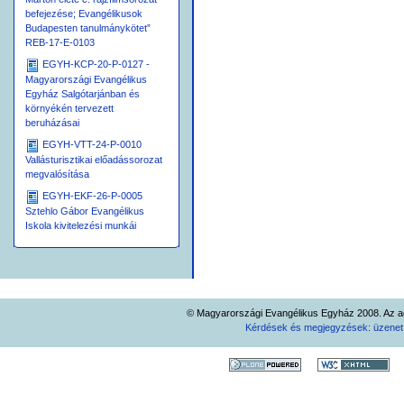
befejezése; Evangélikusok
Budapesten tanulmánykötet”
REB-17-E-0103
EGYH-KCP-20-P-0127 -
Magyarországi Evangélikus
Egyház Salgótarjánban és
környékén tervezett
beruházásai
EGYH-VTT-24-P-0010
Vallásturisztikai előadássorozat
megvalósítása
EGYH-EKF-26-P-0005
Sztehlo Gábor Evangélikus
Iskola kivitelezési munkái
© Magyarországi Evangélikus Egyház 2008. Az ad
Kérdések és megjegyzések: üzene