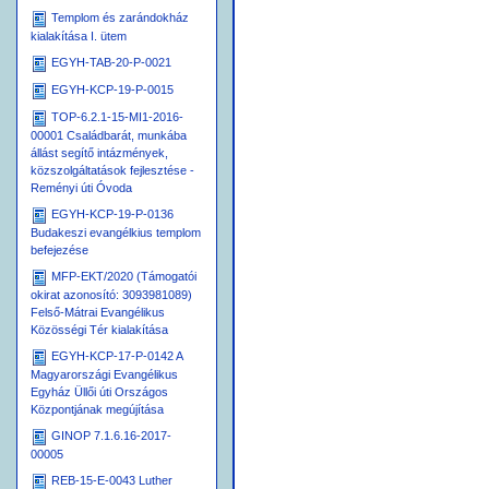
Templom és zarándokház
kialakítása I. ütem
EGYH-TAB-20-P-0021
EGYH-KCP-19-P-0015
TOP-6.2.1-15-MI1-2016-
00001 Családbarát, munkába
állást segítő intázmények,
közszolgáltatások fejlesztése -
Reményi úti Óvoda
EGYH-KCP-19-P-0136
Budakeszi evangélkius templom
befejezése
MFP-EKT/2020 (Támogatói
okirat azonosító: 3093981089)
Felső-Mátrai Evangélikus
Közösségi Tér kialakítása
EGYH-KCP-17-P-0142 A
Magyarországi Evangélikus
Egyház Üllői úti Országos
Központjának megújítása
GINOP 7.1.6.16-2017-
00005
REB-15-E-0043 Luther