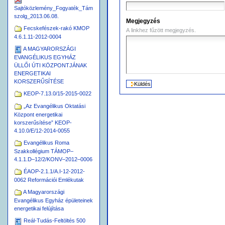
Sajtóközlemény_Fogyaték_Tám
szolg_2013.06.08.
Megjegyzés
Fecskefészek-rakó KMOP
A linkhez fűzött megjegyzés.
4.6.1.11-2012-0004
A MAGYARORSZÁGI
EVANGÉLIKUS EGYHÁZ
ÜLLŐI ÚTI KÖZPONTJÁNAK
ENERGETIKAI
KORSZERŰSÍTÉSE
KEOP-7.13.0/15-2015-0022
„Az Evangélikus Oktatási
Központ energetikai
korszerűsítése” KEOP-
4.10.0/E/12-2014-0055
Evangélikus Roma
Szakkollégium TÁMOP–
4.1.1.D–12/2/KONV–2012–0006
ÉAOP-2.1.1/A.I-12-2012-
0062 Reformációi Emlékutak
A Magyarországi
Evangélikus Egyház épületeinek
energetikai felújítása
Reál-Tudás-Feltöltés 500