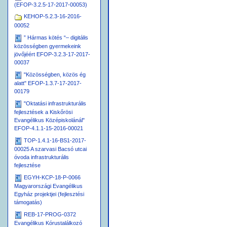
(EFOP-3.2.5-17-2017-00053)
KEHOP-5.2.3-16-2016-
00052
” Hármas kötés “– digitális
közösségben gyermekeink
jövőjéért EFOP-3.2.3-17-2017-
00037
"Közösségben, közös ég
alatt" EFOP-1.3.7-17-2017-
00179
"Oktatási infrastrukturális
fejlesztések a Kiskőrösi
Evangélikus Középiskolánál"
EFOP-4.1.1-15-2016-00021
TOP-1.4.1-16-BS1-2017-
00025 A szarvasi Bacsó utcai
óvoda infrastrukturális
fejlesztése
EGYH-KCP-18-P-0066
Magyarországi Evangélikus
Egyház projektjei (fejlesztési
támogatás)
REB-17-PROG-0372
Evangélikus Kórustalálkozó