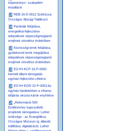
képeskönyv- szabadtéri
installáció
REB-16-E-0012 Szélrózsa
Országos Ifjúsági Találkozó
Parókiák felújítása,
energetikai fejlesztése
települések népességmegtartó
erejének növelése érdekében
Közösségi terek felújítása,
gyülekezeti terek megújítása
települések népességmegtartó
erejének növelése érdekében
EGYH-KCP-16-P-0093
kiemelt állami támogatás
egyházi fejlesztési célokra
EGYH-EOR-22-P-0053 Az
egyházi épületekben a viharos
időjárás okozta károk enyhítése
„Reformáció 500
Emlékévhez kapcsolódó
projektek támogatása: Luther
öröksége - az Evangélikus
Országos Múzeum új, állandó
kiállítása; digitalizáció; Luther
Márton élete c. rajzfilmsorozat