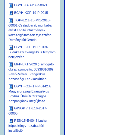
EGYH-TAB-20-P-0021
EGYH-KCP-19-P-0015
TOP-6.2.1-15-MI1-2016-
00001 Családbarát, munkába
állást segítő intázmények,
közszolgáltatások fejlesztése -
Reményi úti Óvoda
EGYH-KCP-19-P-0136
Budakeszi evangélkius templom
befejezése
MFP-EKT/2020 (Támogatói
okirat azonosító: 3093981089)
Felső-Mátrai Evangélikus
Közösségi Tér kialakítása
EGYH-KCP-17-P-0142 A
Magyarországi Evangélikus
Egyház Üllői úti Országos
Központjának megújítása
GINOP 7.1.6.16-2017-
00005
REB-15-E-0043 Luther
képeskönyv- szabadtéri
installáció