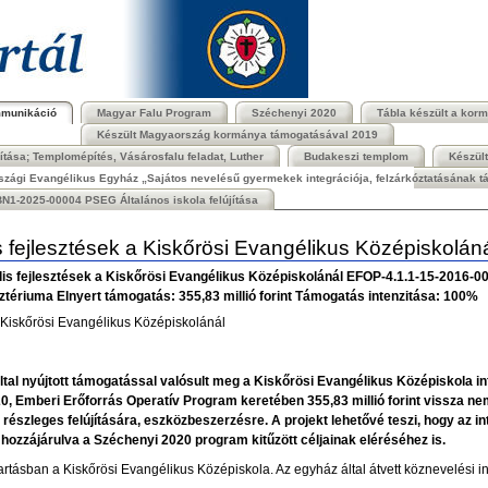
mmunikáció
Magyar Falu Program
Széchenyi 2020
Tábla készült a kor
Készült Magyaország kormánya támogatásával 2019
ása; Templomépítés, Vásárosfalu feladat, Luther
Budakeszi templom
Készül
zági Evangélikus Egyház „Sajátos nevelésű gyermekek integrációja, felzárkóztatásának tám
N1-2025-00004 PSEG Általános iskola felújítása
ális fejlesztések a Kiskőrösi Evangélikus Középisko
urális fejlesztések a Kiskőrösi Evangélikus Középiskolánál EFOP-4.1.1-15-20
ztériuma Elnyert támogatás: 355,83 millió forint Támogatás intenzitása: 100%
 a Kiskőrösi Evangélikus Középiskolánál
tal nyújtott támogatással valósult meg a Kiskőrösi Evangélikus Középiskola inf
, Emberi Erőforrás Operatív Program keretében 355,83 millió forint vissza nem
ő, részleges felújítására, eszközbeszerzésre. A projekt lehetővé teszi, hogy az 
t, hozzájárulva a Széchenyi 2020 program kitűzött céljainak eléréséhez is.
artásban a Kiskőrösi Evangélikus Középiskola. Az egyház által átvett köznevelési in