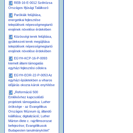
REB-16-E-0012 Szélrózsa
Országos Ifjúsági Találkozó
Parókiák felújítása,
energetikai fejlesztése
települések népességmegtartó
erejének növelése érdekében
Közösségi terek felújítása,
gyülekezeti terek megújítása
települések népességmegtartó
erejének növelése érdekében
EGYH-KCP-16-P-0093
kiemelt állami támogatás
egyházi fejlesztési célokra
EGYH-EOR-22-P-0053 Az
egyházi épületekben a viharos
időjárás okozta károk enyhítése
„Reformáció 500
Emlékévhez kapcsolódó
projektek támogatása: Luther
öröksége - az Evangélikus
Országos Múzeum új, állandó
kiállítása; digitalizáció; Luther
Márton élete c. rajzfilmsorozat
befejezése; Evangélikusok
Budapesten tanulmánykötet”