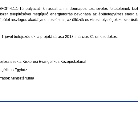
FOP-4.1.1-15 pályázati kiírással, a mindennapos testnevelés feltételeinek biz
zer telepítésével megújuló energiaforrás bevonása az épületegyüttes energiael
aépület részleges akadálymentesítése is, az öltözők és vizes helyiségek korszerűsít
r 1-jével befejeződtek, a projekt zárása 2018. március 31-én esedékes
.
s fejlesztések a Kiskőrösi Evangélikus Középiskolánál
ngélikus Egyház
rrások Minisztériuma