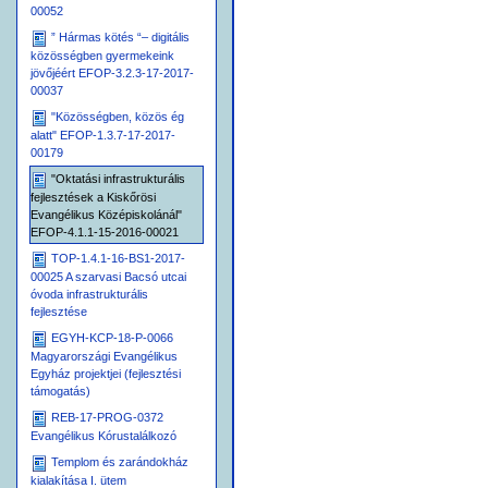
00052
” Hármas kötés “– digitális
közösségben gyermekeink
jövőjéért EFOP-3.2.3-17-2017-
00037
"Közösségben, közös ég
alatt" EFOP-1.3.7-17-2017-
00179
"Oktatási infrastrukturális
fejlesztések a Kiskőrösi
Evangélikus Középiskolánál"
EFOP-4.1.1-15-2016-00021
TOP-1.4.1-16-BS1-2017-
00025 A szarvasi Bacsó utcai
óvoda infrastrukturális
fejlesztése
EGYH-KCP-18-P-0066
Magyarországi Evangélikus
Egyház projektjei (fejlesztési
támogatás)
REB-17-PROG-0372
Evangélikus Kórustalálkozó
Templom és zarándokház
kialakítása I. ütem