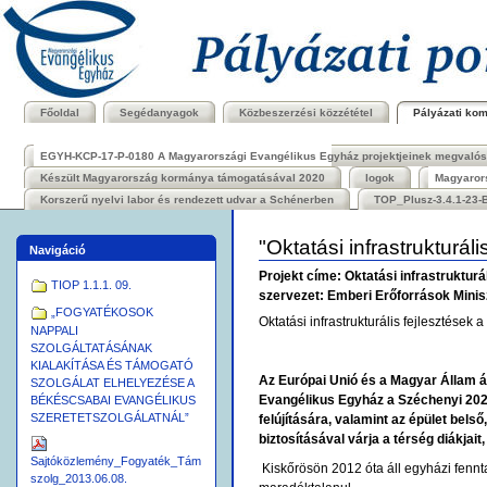
Bekezdések
Tovább
a
tartalomhoz
|
Ugrás
a
navigációhoz
Főoldal
Segédanyagok
Közbeszerzési közzététel
Pályázati ko
EGYH-KCP-17-P-0180 A Magyarországi Evangélikus Egyház projektjeinek megvalósít
Készült Magyarország kormánya támogatásával 2020
logok
Magyarors
Korszerű nyelvi labor és rendezett udvar a Schénerben
TOP_Plusz-3.4.1-23-B
"Oktatási infrastruktur
Navigáció
Projekt címe: Oktatási infrastrukt
TIOP 1.1.1. 09.
szervezet: Emberi Erőforrások Minis
„FOGYATÉKOSOK
Oktatási infrastrukturális fejlesztések
NAPPALI
SZOLGÁLTATÁSÁNAK
KIALAKÍTÁSA ÉS TÁMOGATÓ
Az Európai Unió és a Magyar Állam ál
SZOLGÁLAT ELHELYEZÉSE A
Evangélikus Egyház a Széchenyi 2020
BÉKÉSCSABAI EVANGÉLIKUS
SZERETETSZOLGÁLATNÁL”
felújítására, valamint az épület bels
biztosításával várja a térség diákjai
Sajtóközlemény_Fogyaték_Tám
Kiskőrösön 2012 óta áll egyházi fennt
szolg_2013.06.08.