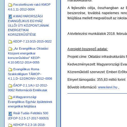
maradéktalanul.
Fecskefészek-rakó KMOP
A fejlesztés célja, összhangban az E
4.6.1.11-2012-0004
beszerzése, továbbá napelemes rends
A MAGYARORSZÁGI
felújítása mellett megvalósult az iskol
EVANGÉLIKUS EGYHÁZ
ÜLLŐI ÚTI KÖZPONTJÁNAK
ENERGETIKAI
A kivitelezési munkálatok 2018. februá
KORSZERŰSÍTÉSE
KEOP-7.13.0/15-2015-0022
„Az Evangélikus Oktatási
A projekt összegző adatai:
Központ energetikai
Projekt címe: Oktatási infrastrukturáli
korszerűsítése” KEOP-
4.10.0/E/12-2014-0055
Kedvezményezett: Magyarországi Eva
Evangélikus Roma
Közreműködő szervezet: Emberi Erőfo
Szakkollégium TÁMOP–
4.1.1.D–12/2/KONV–2012–0006
Elnyert támogatás: 355,83 millió forint
ÉAOP-2.1.1/A.I-12-2012-
Bővebb információ:
www.kevi.hu
,
0062 Reformációi Emlékutak
Dokumentummal
A Magyarországi
kapcsolatos
Evangélikus Egyház épületeinek
tevékenységek
energetikai felújítása
Reál-Tudás-Feltöltés 500
(EFOP-3.2.5-17-2017-00053)
KEHOP-5.2.3-16-2016-