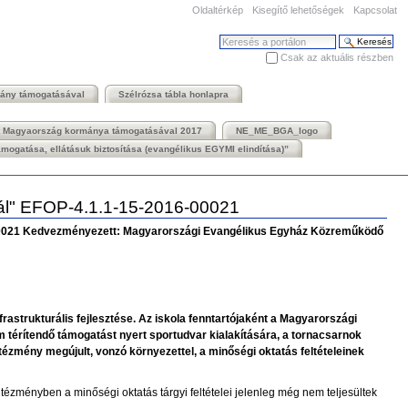
Oldaltérkép
Kisegítő lehetőségek
Kapcsolat
Keresés
Csak az aktuális részben
Haladó keresés
mány támogatásával
Szélrózsa tábla honlapra
t Magyaország kormánya támogatásával 2017
NE_ME_BGA_logo
ogatása, ellátásuk biztosítása (evangélikus EGYMI elindítása)”
lánál" EFOP-4.1.1-15-2016-00021
16-00021 Kedvezményezett: Magyarországi Evangélikus Egyház Közreműködő
rastrukturális fejlesztése. Az iskola fenntartójaként a Magyarországi
 térítendő támogatást nyert sportudvar kialakítására, a tornacsarnok
intézmény megújult, vonzó környezettel, a minőségi oktatás feltételeinek
tézményben a minőségi oktatás tárgyi feltételei jelenleg még nem teljesültek