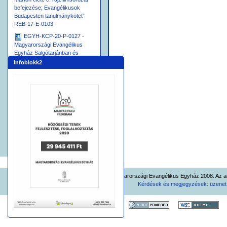
befejezése; Evangélikusok
Budapesten tanulmánykötet”
REB-17-E-0103
EGYH-KCP-20-P-0127 -
Magyarországi Evangélikus
Egyház Salgótarjánban és
környékén tervezett
Infoblokk2
beruházásai
EGYH-VTT-24-P-0010
Vallásturisztikai előadássorozat
megvalósítása
EGYH-EKF-26-P-0005
Sztehlo Gábor Evangélikus
Iskola kivitelezési munkái
© Magyarországi Evangélikus Egyház 2008. Az ad
Kérdések és megjegyzések: üzene