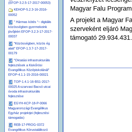
(EFOP-3.2.5-17-2017-00053)
Magyar Falu Program
KEHOP-5.2.3-16-2016-
00052
A projekt a Magyar F
” Hármas kötés “– digitális
közösségben gyermekeink
szerveként eljáró Mag
jövőjéért EFOP-3.2.3-17-2017-
támogató 29.934.431.- 
00037
"Közösségben, közös ég
alatt" EFOP-1.3.7-17-2017-
00179
"Oktatási infrastrukturális
fejlesztések a Kiskőrösi
Dokumentummal
Evangélikus Középiskolánál"
kapcsolatos
EFOP-4.1.1-15-2016-00021
tevékenységek
TOP-1.4.1-16-BS1-2017-
00025 A szarvasi Bacsó utcai
óvoda infrastrukturális
fejlesztése
EGYH-KCP-18-P-0066
Magyarországi Evangélikus
Egyház projektjei (fejlesztési
támogatás)
REB-17-PROG-0372
Evangélikus Kórustalálkozó