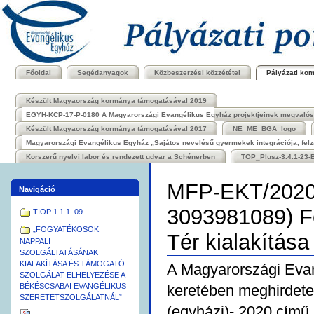
Bekezdések
Tovább
a
tartalomhoz
|
Ugrás
a
navigációhoz
Főoldal
Segédanyagok
Közbeszerzési közzététel
Pályázati ko
Készült Magyaország kormánya támogatásával 2019
EGYH-KCP-17-P-0180 A Magyarországi Evangélikus Egyház projektjeinek megvalósít
Készült Magyaország kormánya támogatásával 2017
NE_ME_BGA_logo
Magyarországi Evangélikus Egyház „Sajátos nevelésű gyermekek integrációja, felzá
Korszerű nyelvi labor és rendezett udvar a Schénerben
TOP_Plusz-3.4.1-23-B
MFP-EKT/2020 
Navigáció
3093981089) F
TIOP 1.1.1. 09.
„FOGYATÉKOSOK
Tér kialakítása
NAPPALI
SZOLGÁLTATÁSÁNAK
KIALAKÍTÁSA ÉS TÁMOGATÓ
A Magyarországi Evan
SZOLGÁLAT ELHELYEZÉSE A
keretében meghirdetett
BÉKÉSCSABAI EVANGÉLIKUS
SZERETETSZOLGÁLATNÁL”
(egyházi)- 2020 című