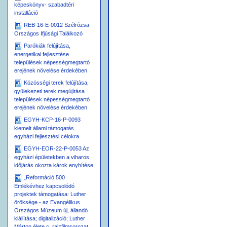
képeskönyv- szabadtéri
installáció
REB-16-E-0012 Szélrózsa
Országos Ifjúsági Találkozó
Parókiák felújítása,
energetikai fejlesztése
települések népességmegtartó
erejének növelése érdekében
Közösségi terek felújítása,
gyülekezeti terek megújítása
települések népességmegtartó
erejének növelése érdekében
EGYH-KCP-16-P-0093
kiemelt állami támogatás
egyházi fejlesztési célokra
EGYH-EOR-22-P-0053 Az
egyházi épületekben a viharos
időjárás okozta károk enyhítése
„Reformáció 500
Emlékévhez kapcsolódó
projektek támogatása: Luther
öröksége - az Evangélikus
Országos Múzeum új, állandó
kiállítása; digitalizáció; Luther
Márton élete c. rajzfilmsorozat