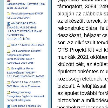
Sajtóközlemény_Fogyaték_Tám
támogatott, 30841249
szolg_2013.06.08.
alapján az alábbiak s
Fecskefészek-rakó KMOP
4.6.1.11-2012-0004
az elkészült tervek, á
A MAGYARORSZÁGI
rekonstrukciójára, felú
EVANGÉLIKUS EGYHÁZ
ÜLLŐI ÚTI KÖZPONTJÁNAK
deszkázat, héjazat cs
ENERGETIKAI
KORSZERŰSÍTÉSE
sor. Az elkészült terv
KEOP-7.13.0/15-2015-0022
OTS Projekt Kft-vel kö
„Az Evangélikus Oktatási
Központ energetikai
munkák 2021 október 3
korszerűsítése” KEOP-
kitűzött célt, az épül
4.10.0/E/12-2014-0055
Evangélikus Roma
épületet önkéntes mun
Szakkollégium TÁMOP–
4.1.1.D–12/2/KONV–2012–0006
közösségi életének fe
ÉAOP-2.1.1/A.I-12-2012-
biztosít. A felújításs
0062 Reformációi Emlékutak
az épület további forr
A Magyarországi
Evangélikus Egyház épületeinek
biztosított a működés
energetikai felújítása
Reál-Tudás-Feltöltés 500
vészhelyzet lecsengés