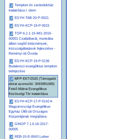
Templom és zarándokház
kialakítása I. ütem
EGYH-TAB-20-P-0021
EGYH-KCP-19-P-0015
TOP-6.2.1-15-MI1-2016-
00001 Családbarát, munkába
állást segítő intázmények,
közszolgáltatások fejlesztése -
Reményi úti Óvoda
EGYH-KCP-19-P-0136
Budakeszi evangélkius templom
befejezése
MFP-EKT/2020 (Támogatói
okirat azonosító: 3093981089)
Felső-Mátrai Evangélikus
Közösségi Tér kialakítása
EGYH-KCP-17-P-0142 A
Magyarországi Evangélikus
Egyház Üllői úti Országos
Központjának megújítása
GINOP 7.1.6.16-2017-
00005
REB-15-E-0043 Luther