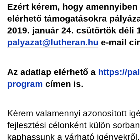
Ezért kérem, hogy amennyiben 
elérhető támogatásokra pályázat
2019. január 24. csütörtök déli 1
palyazat@lutheran.hu
e-mail cí
Az adatlap elérhető a
https://pa
program
címen is.
Kérem valamennyi azonosított igé
fejlesztési célonként külön sorba
kaphassunk a várható igényekről.