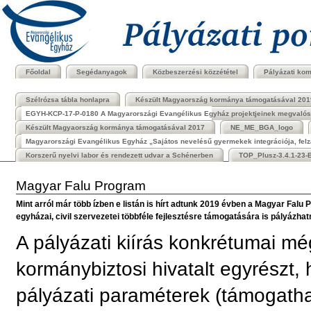
Bekezdések
Tovább
a
tartalomhoz
|
Ugrás
a
navigációhoz
Főoldal
Segédanyagok
Közbeszerzési közzététel
Pályázati ko
Szélrózsa tábla honlapra
Készült Magyaország kormánya támogatásával 201
EGYH-KCP-17-P-0180 A Magyarországi Evangélikus Egyház projektjeinek megvalósít
Készült Magyaország kormánya támogatásával 2017
NE_ME_BGA_logo
Magyarországi Evangélikus Egyház „Sajátos nevelésű gyermekek integrációja, felzá
Korszerű nyelvi labor és rendezett udvar a Schénerben
TOP_Plusz-3.4.1-23-B
Magyar Falu Program
Mint arról már több ízben e listán is hírt adtunk 2019 évben a Magyar Falu
egyházai, civil szervezetei többféle fejlesztésre támogatására is pályázhat
A pályázati kiírás konkrétumai mé
kormánybiztosi hivatalt egyrészt
pályázati paraméterek (támogath