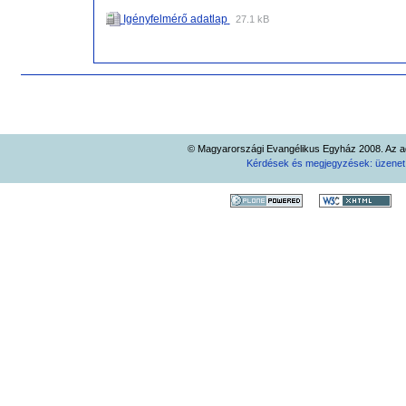
Igényfelmérő adatlap
27.1 kB
Dokumentummal
kapcsolatos
tevékenységek
© Magyarországi Evangélikus Egyház 2008. Az ad
Kérdések és megjegyzések: üzene